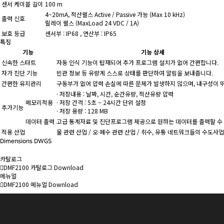
센서 케이블 길이
100 m
4~20mA, 적산펄스 Active / Passive 가능 (Max 10 kHz)
출력 신호
릴레이 펄스 (MaxLoad 24 VDC / 1A)
보호 등급
센서부 : IP68 , 연산부 : IP65
특징
기능
기능 상세
신속한 스타트
자동 인식 기능이 탑재되어 추가 프로그램 설치가 없어 간편합니다.
자가 진단 기능
빈관 정보 등 유량계 스스로 상태를 판단하여 알림을 보내줍니다.
간편한 유지관리
구동부가 없어 압력 손실에 따른 문제가 발생하지 않으며, 내구성이 
· 저장내용 : 날짜, 시간, 순간유량, 적산유량 압력
메모리적용
· 저장 간격 : 5초 ~ 24시간 단위 설정
추가기능
· 저장 용량 : 128 MB
데이터 출력
고급 통계자료 및 진단프로그램 제공으로 원하는 데이터를 출력할 수
적용 산업
물 관련 산업 / 오·폐수 관련 산업 / 취수, 유통 네트워크들의 수도사업
Dimensions DWGS
카탈로그
DMF2100 카탈로그
Download
메뉴얼
DMF2100 메뉴얼
Download