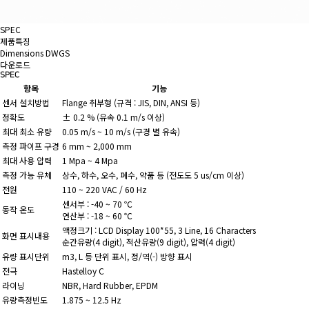
SPEC
제품특징
Dimensions DWGS
다운로드
SPEC
항목
기능
센서 설치방법
Flange 취부형 (규격 : JIS, DIN, ANSI 등)
정확도
± 0.2 % (유속 0.1 m/s 이상)
최대 최소 유량
0.05 m/s ~ 10 m/s (구경 별 유속)
측정 파이프 구경
6 mm ~ 2,000 mm
최대 사용 압력
1 Mpa ~ 4 Mpa
측정 가능 유체
상수, 하수, 오수, 폐수, 약품 등 (전도도 5 us/cm 이상)
전원
110 ~ 220 VAC / 60 Hz
센서부 : -40 ~ 70 ℃
동작 온도
연산부 : -18 ~ 60 ℃
액정크기 : LCD Display 100*55, 3 Line, 16 Characters
화면 표시내용
순간유량(4 digit), 적산유량(9 digit), 압력(4 digit)
유량 표시단위
m3, L 등 단위 표시, 정/역(-) 방향 표시
전극
Hastelloy C
라이닝
NBR, Hard Rubber, EPDM
유량측정빈도
1.875 ~ 12.5 Hz